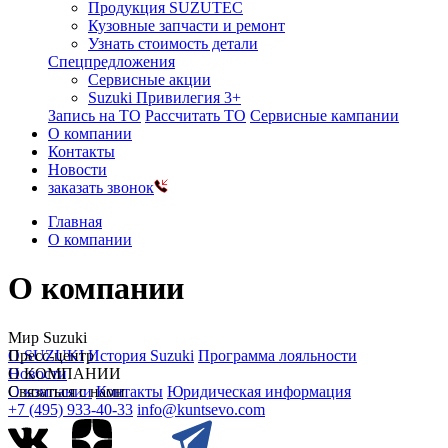
Продукция SUZUTEC
Кузовные запчасти и ремонт
Узнать стоимость детали
Спецпредложения
Сервисные акции
Suzuki Привилегия 3+
Запись на ТО
Рассчитать ТО
Сервисные кампании
О компании
Контакты
Новости
заказать звонок
Главная
О компании
О компании
Мир Suzuki
О SUZUKI
Пресс-центр
История Suzuki
Программа лояльности
Новости
О КОМПАНИИ
О компании
Связаться с нами
Контакты
Юридическая информация
+7 (495) 933-40-33
info@kuntsevo.com