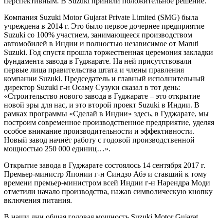
перспективным. В Suzuki приняли положительное решение.
Компания Suzuki Motor Gujarat Private Limited (SMG) была
учреждена в 2014 г. Это было первое дочернее предприятие
Suzuki со 100% участием, занимающееся производством
автомобилей в Индии и полностью независимое от Maruti
Suzuki. Год спустя прошла торжественная церемония закладки
фундамента завода в Гуджарате. На ней присутствовали
первые лица правительства штата и члены правления
компании Suzuki. Председатель и главный исполнительный
директор Suzuki г-н Осаму Сузуки сказал в тот день:
«Строительство нового завода в Гуджарате – это открытие
новой эры для нас, и это второй проект Suzuki в Индии. В
рамках программы «Сделай в Индии» здесь, в Гуджарате, мы
построим современное производственное предприятие, уделяя
особое внимание производительности и эффективности.
Новый завод начнёт работу с годовой производственной
мощностью 250 000 единиц…».
Открытие завода в Гуджарате состоялось 14 сентября 2017 г.
Премьер-министр Японии г-н Синдзо Абэ и ставший к тому
времени премьер-министром всей Индии г-н Нарендра Моди
отметили начало производства, нажав символическую кнопку
включения питания.
В наши дни общая годовая мощность Suzuki Motor Gujarat