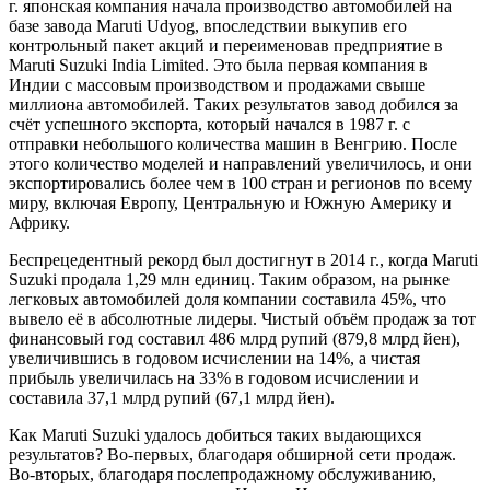
г. японская компания начала производство автомобилей на
базе завода Maruti Udyog, впоследствии выкупив его
контрольный пакет акций и переименовав предприятие в
Maruti Suzuki India Limited. Это была первая компания в
Индии с массовым производством и продажами свыше
миллиона автомобилей. Таких результатов завод добился за
счёт успешного экспорта, который начался в 1987 г. с
отправки небольшого количества машин в Венгрию. После
этого количество моделей и направлений увеличилось, и они
экспортировались более чем в 100 стран и регионов по всему
миру, включая Европу, Центральную и Южную Америку и
Африку.
Беспрецедентный рекорд был достигнут в 2014 г., когда Maruti
Suzuki продала 1,29 млн единиц. Таким образом, на рынке
легковых автомобилей доля компании составила 45%, что
вывело её в абсолютные лидеры. Чистый объём продаж за тот
финансовый год составил 486 млрд рупий (879,8 млрд йен),
увеличившись в годовом исчислении на 14%, а чистая
прибыль увеличилась на 33% в годовом исчислении и
составила 37,1 млрд рупий (67,1 млрд йен).
Как Maruti Suzuki удалось добиться таких выдающихся
результатов? Во-первых, благодаря обширной сети продаж.
Во-вторых, благодаря послепродажному обслуживанию,