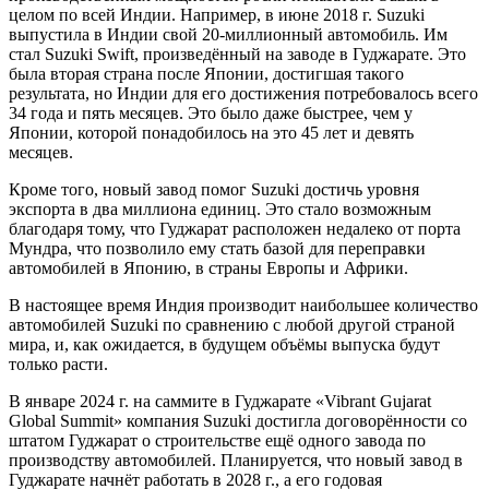
целом по всей Индии. Например, в июне 2018 г. Suzuki
выпустила в Индии свой 20-миллионный автомобиль. Им
стал Suzuki Swift, произведённый на заводе в Гуджарате. Это
была вторая страна после Японии, достигшая такого
результата, но Индии для его достижения потребовалось всего
34 года и пять месяцев. Это было даже быстрее, чем у
Японии, которой понадобилось на это 45 лет и девять
месяцев.
Кроме того, новый завод помог Suzuki достичь уровня
экспорта в два миллиона единиц. Это стало возможным
благодаря тому, что Гуджарат расположен недалеко от порта
Мундра, что позволило ему стать базой для переправки
автомобилей в Японию, в страны Европы и Африки.
В настоящее время Индия производит наибольшее количество
автомобилей Suzuki по сравнению с любой другой страной
мира, и, как ожидается, в будущем объёмы выпуска будут
только расти.
В январе 2024 г. на саммите в Гуджарате «Vibrant Gujarat
Global Summit» компания Suzuki достигла договорённости со
штатом Гуджарат о строительстве ещё одного завода по
производству автомобилей. Планируется, что новый завод в
Гуджарате начнёт работать в 2028 г., а его годовая