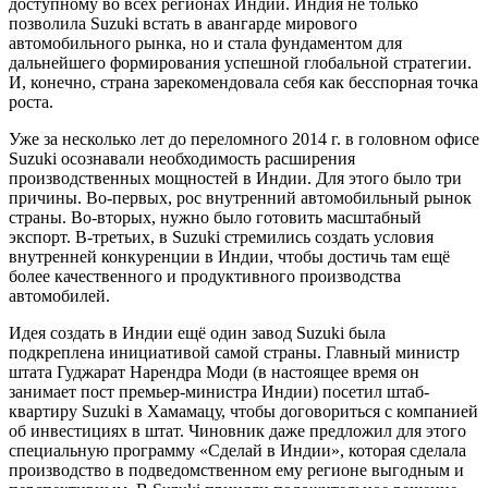
доступному во всех регионах Индии. Индия не только
позволила Suzuki встать в авангарде мирового
автомобильного рынка, но и стала фундаментом для
дальнейшего формирования успешной глобальной стратегии.
И, конечно, страна зарекомендовала себя как бесспорная точка
роста.
Уже за несколько лет до переломного 2014 г. в головном офисе
Suzuki осознавали необходимость расширения
производственных мощностей в Индии. Для этого было три
причины. Во-первых, рос внутренний автомобильный рынок
страны. Во-вторых, нужно было готовить масштабный
экспорт. В-третьих, в Suzuki стремились создать условия
внутренней конкуренции в Индии, чтобы достичь там ещё
более качественного и продуктивного производства
автомобилей.
Идея создать в Индии ещё один завод Suzuki была
подкреплена инициативой самой страны. Главный министр
штата Гуджарат Нарендра Моди (в настоящее время он
занимает пост премьер-министра Индии) посетил штаб-
квартиру Suzuki в Хамамацу, чтобы договориться с компанией
об инвестициях в штат. Чиновник даже предложил для этого
специальную программу «Сделай в Индии», которая сделала
производство в подведомственном ему регионе выгодным и