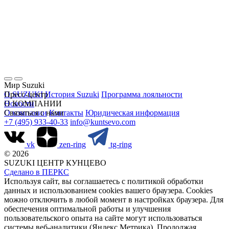
Мир Suzuki
О SUZUKI
Пресс-центр
История Suzuki
Программа лояльности
Новости
О КОМПАНИИ
О компании
Связаться с нами
Контакты
Юридическая информация
+7 (495) 933-40-33
info@kuntsevo.com
vk
zen-ring
tg-ring
© 2026
SUZUKI ЦЕНТР КУНЦЕВО
Сделано в ПЕРКС
Используя сайт, вы соглашаетесь с политикой обработки
данных и использованием cookies вашего браузера. Cookies
можно отключить в любой момент в настройках браузера. Для
обеспечения оптимальной работы и улучшения
пользовательского опыта на сайте могут использоваться
системы веб-аналитики (Яндекс.Метрика). Продолжая