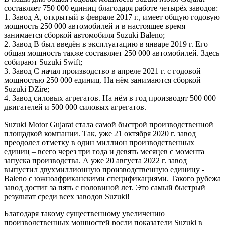
составляет 750 000 единиц благодаря работе четырёх заводов:
1. Завод А, открытый в феврале 2017 г., имеет общую годовую
мощность 250 000 автомобилей и в настоящее время
занимается сборкой автомобиля Suzuki Baleno;
2. Завод B был введён в эксплуатацию в январе 2019 г. Его
общая мощность также составляет 250 000 автомобилей. Здесь
собирают Suzuki Swift;
3. Завод C начал производство в апреле 2021 г. с годовой
мощностью 250 000 единиц. На нём занимаются сборкой
Suzuki DZire;
4. Завод силовых агрегатов. На нём в год производят 500 000
двигателей и 500 000 силовых агрегатов.
Suzuki Motor Gujarat стала самой быстрой производственной
площадкой компании. Так, уже 21 октября 2020 г. завод
преодолел отметку в один миллион производственных
единиц – всего через три года и девять месяцев с момента
запуска производства. А уже 20 августа 2022 г. завод
выпустил двухмиллионную производственную единицу -
Baleno с южноафриканскими спецификациями. Такого рубежа
завод достиг за пять с половиной лет. Это самый быстрый
результат среди всех заводов Suzuki!
Благодаря такому существенному увеличению
производственных мощностей росли показатели Suzuki в