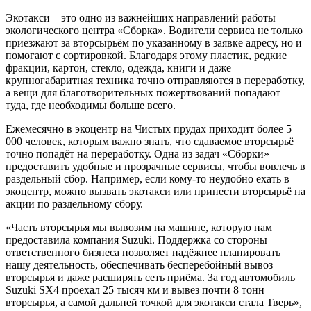
Экотакси – это одно из важнейших направлений работы
экологического центра «Сборка». Водители сервиса не только
приезжают за вторсырьём по указанному в заявке адресу, но и
помогают с сортировкой. Благодаря этому пластик, редкие
фракции, картон, стекло, одежда, книги и даже
крупногабаритная техника точно отправляются в переработку,
а вещи для благотворительных пожертвований попадают
туда, где необходимы больше всего.
Ежемесячно в экоцентр на Чистых прудах приходит более 5
000 человек, которым важно знать, что сдаваемое вторсырьё
точно попадёт на переработку. Одна из задач «Сборки» –
предоставить удобные и прозрачные сервисы, чтобы вовлечь в
раздельный сбор. Например, если кому-то неудобно ехать в
экоцентр, можно вызвать экотакси или принести вторсырьё на
акции по раздельному сбору.
«Часть вторсырья мы вывозим на машине, которую нам
предоставила компания Suzuki. Поддержка со стороны
ответственного бизнеса позволяет надёжнее планировать
нашу деятельность, обеспечивать бесперебойный вывоз
вторсырья и даже расширять сеть приёма. За год автомобиль
Suzuki SХ4 проехал 25 тысяч км и вывез почти 8 тонн
вторсырья, а самой дальней точкой для экотакси стала Тверь»,