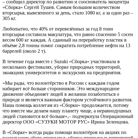
– сообщил директор по развитию и сооснователь экоцентра
«Сборка» Сергей Тушев. Самым большим количеством
вторсырья, вывезенного за день, стало 1080 кг, а за один раз –
305 кг.
Любопытно, что 40% от перевезённых за год 8 тонн
вторсырья составила макулатура, что равно спасению 5 сосен
весом 600 кг каждая. А сданный на переработку пластик в
объёме 2,8 тонны помог сократить потребление нефти на 13
баррелей (около 2 т).
В течение года вместе с Suzuki «Сборка» участвовала в
нескольких фестивалях, уборке природных территорий,
экоакциях университетов и экскурсиях на предприятия.
«Мы рады, что волонтёрство в России с каждым годом
набирает всё больше сторонников. Это международное
движение объединяет людей в желании позаботиться о
природе и является важным фактором устойчивого развития.
Наша помощь коллегам из «Сборки» продолжается, потому
что вместе мы делаем нашу планету чище, а неравнодушных
людей становится всё больше»,– подчеркнула Операционный
директор ООО «СУЗУКИ МОТОР РУС» Ирина Зеленцова.
В «Сборке» всегда рады помощи волонтёров на акциях по
раздельному сбору вторсырья, уборке природных территорий