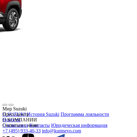
Мир Suzuki
О SUZUKI
Пресс-центр
История Suzuki
Программа лояльности
Новости
О КОМПАНИИ
О компании
Связаться с нами
Контакты
Юридическая информация
+7 (495) 933-40-33
info@kuntsevo.com