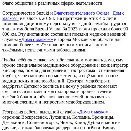
благо общества в различных сферах деятельности.
Сотрудничество Suzuki и
Благотворительного Фонда "Дом с
маяком"
началось в 2019 г. На протяжении этих 4-х лет в
помощь медицинскому персоналу выездной службы трудятся
три автомобиля Suzuki Vitara. За 2023 г. они проехали более 90
000 км. Эту дистанцию составили поездки медиков выездной
службы
«Дома с маяком»
в города Московской области для
помощи более чем 270 подопечным хосписа – детям с
тяжёлыми, неизлечимыми заболеваниями.
Чтобы ребёнок с тяжелым заболеванием мог жить дома, ему
нужно специальное медицинское оборудование: концентратор
кислорода, помпа для кормления, гастростома - специальная
трубка, через которую он может есть, и ещё много разных
медицинских приспособлений. Доктора, медсёстры и
медбратья Детского хосписа на дому у ребёнка помогают
смягчить симптомы и контролировать процесс течения
тяжёлой болезни, обучают членов семей пользоваться
многочисленным и непростым медоборудованием.
География работы выездной службы
«Дома с маяком»
огромна: Воскресенск, Луховицы, Коломна, Бронницы,
Дзержинск, Солнечногорск, Чехов, Клин, Дубна и многие
другие, а также близлежащие деревни и посёлки. Ввиду