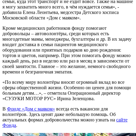
семьи, куда этот транспорт и не ездит вовсе. Также на машине
я могу захватить много всего, в чём нуждается семья», -
добавила Елена Леонтьева, медсестра Детского хосписа
Московской области «Дом с маяком».
Кроме медицинских работников фонду помогают
добровольцы – автоволонтёры, среди которых есть
многодетные мамы, менеджеры, бухгалтеры и др. В их задачу
входит доставка в семьи пациентов медицинского
оборудования или приятных подарков ко дню рождения:
тортов и цветов, например. При этом помогать фонду можно
каждый день, раз в неделю или раз в месяц в зависимости от
своей занятости. Главное – это желание, немного свободного
времени и безграничная эмпатия.
«По всему миру волонтёры вносят огромный вклад во все
сферы общественной жизни. Особенно он ценен для помощи
больным детям…», – отметила Операционный директор
«СУЗУКИ МОТОР РУС» Ирина Зеленцова.
В
Фонде «Дом с маяком»
всегда есть вакансии для
волонтёров. Здесь ценят даже небольшую помощь. Об
актуальных формах добровольчества можно узнать на
сайте
Фонда
.