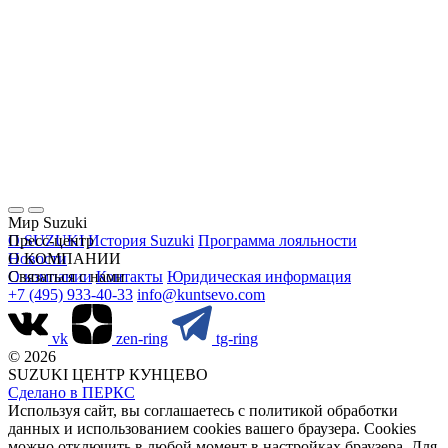
Мир Suzuki
О SUZUKI
Пресс-центр
История Suzuki
Программа лояльности
Новости
О КОМПАНИИ
О компании
Связаться с нами
Контакты
Юридическая информация
+7 (495) 933-40-33
info@kuntsevo.com
vk
zen-ring
tg-ring
© 2026
SUZUKI ЦЕНТР КУНЦЕВО
Сделано в ПЕРКС
Используя сайт, вы соглашаетесь с политикой обработки
данных и использованием cookies вашего браузера. Cookies
можно отключить в любой момент в настройках браузера. Для