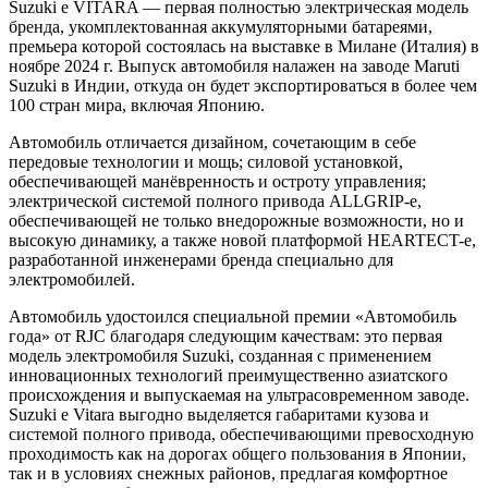
Suzuki e VITARA — первая полностью электрическая модель
бренда, укомплектованная аккумуляторными батареями,
премьера которой состоялась на выставке в Милане (Италия) в
ноябре 2024 г. Выпуск автомобиля налажен на заводе Maruti
Suzuki в Индии, откуда он будет экспортироваться в более чем
100 стран мира, включая Японию.
Автомобиль отличается дизайном, сочетающим в себе
передовые технологии и мощь; силовой установкой,
обеспечивающей манёвренность и остроту управления;
электрической системой полного привода ALLGRIP-e,
обеспечивающей не только внедорожные возможности, но и
высокую динамику, а также новой платформой HEARTECT-e,
разработанной инженерами бренда специально для
электромобилей.
Автомобиль удостоился специальной премии «Автомобиль
года» от RJC благодаря следующим качествам: это первая
модель электромобиля Suzuki, созданная с применением
инновационных технологий преимущественно азиатского
происхождения и выпускаемая на ультрасовременном заводе.
Suzuki e Vitara выгодно выделяется габаритами кузова и
системой полного привода, обеспечивающими превосходную
проходимость как на дорогах общего пользования в Японии,
так и в условиях снежных районов, предлагая комфортное