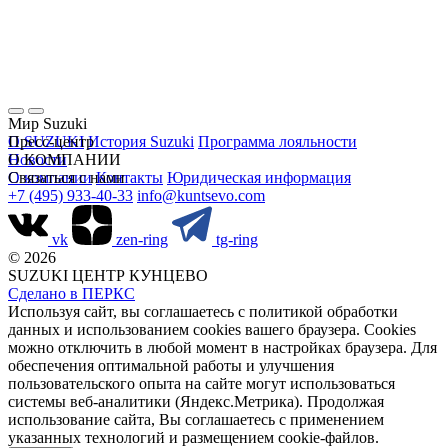
Мир Suzuki
О SUZUKI
Пресс-центр
История Suzuki
Программа лояльности
Новости
О КОМПАНИИ
О компании
Связаться с нами
Контакты
Юридическая информация
+7 (495) 933-40-33
info@kuntsevo.com
vk
zen-ring
tg-ring
© 2026
SUZUKI ЦЕНТР КУНЦЕВО
Сделано в ПЕРКС
Используя сайт, вы соглашаетесь с политикой обработки
данных и использованием cookies вашего браузера. Cookies
можно отключить в любой момент в настройках браузера. Для
обеспечения оптимальной работы и улучшения
пользовательского опыта на сайте могут использоваться
системы веб-аналитики (Яндекс.Метрика). Продолжая
использование сайта, Вы соглашаетесь с применением
указанных технологий и размещением cookie-файлов.