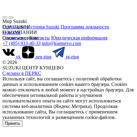
Мир Suzuki
О SUZUKI
Пресс-центр
История Suzuki
Программа лояльности
Новости
О КОМПАНИИ
О компании
Связаться с нами
Контакты
Юридическая информация
+7 (495) 933-40-33
info@kuntsevo.com
vk
zen-ring
tg-ring
© 2026
SUZUKI ЦЕНТР КУНЦЕВО
Сделано в ПЕРКС
Используя сайт, вы соглашаетесь с политикой обработки
данных и использованием cookies вашего браузера. Cookies
можно отключить в любой момент в настройках браузера. Для
обеспечения оптимальной работы и улучшения
пользовательского опыта на сайте могут использоваться
системы веб-аналитики (Яндекс.Метрика). Продолжая
использование сайта, Вы соглашаетесь с применением
указанных технологий и размещением cookie-файлов.
Принять