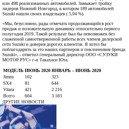
или 498 реализованных автомобилей. Замыкает тройку
лидеров Нижний Новгород, в котором 189 автомобилей
Suzuki нашли своих владельцев ( 5,94 %).
«Мы, безусловно, рады отмечать продолжающийся рост
продаж и положительную динамику относительно первого
полугодия 2019. Такой результат был бы невозможен без
слаженной самоотверженной работы всех членов дилерской
сети Suzuki и доверия дорогих клиентов. Я хотел бы
поблагодарить за это наших партнеров и поклонников бренда
Suzuki», - отметил генеральный директор ООО «СУЗУКИ
МОТОР РУС» г-н Такахаси Юта.
МОДЕЛЬ
ИЮНЬ 2020
ЯНВАРЬ – ИЮНЬ 2020
Jimny
102
323
SX4
81
644
Vitara
421
2 216
Всего
604
3 183
ДРУГИЕ НОВОСТИ