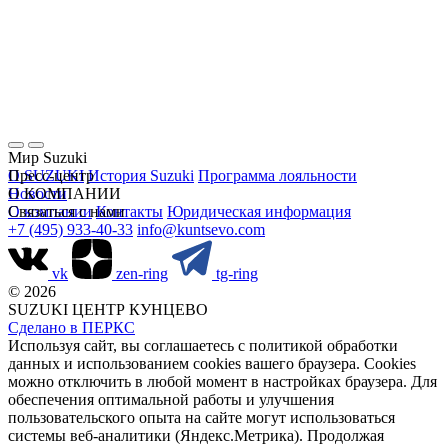
Мир Suzuki
О SUZUKI
Пресс-центр
История Suzuki
Программа лояльности
Новости
О КОМПАНИИ
О компании
Связаться с нами
Контакты
Юридическая информация
+7 (495) 933-40-33
info@kuntsevo.com
vk
zen-ring
tg-ring
© 2026
SUZUKI ЦЕНТР КУНЦЕВО
Сделано в ПЕРКС
Используя сайт, вы соглашаетесь с политикой обработки
данных и использованием cookies вашего браузера. Cookies
можно отключить в любой момент в настройках браузера. Для
обеспечения оптимальной работы и улучшения
пользовательского опыта на сайте могут использоваться
системы веб-аналитики (Яндекс.Метрика). Продолжая