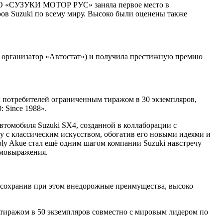
. ООО «СУЗУКИ МОТОР РУС» заняла первое место в
ов Suzuki по всему миру. Высоко были оценены также
, организатор «Автостат») и получила престижную премию
х потребителей ограниченным тиражом в 30 экземпляров,
 Since 1988».
втомобиля Suzuki SX4, созданной в коллаборации с
у с классическим искусством, обогатив его новыми идеями и
oly Akue стал ещё одним шагом компании Suzuki навстречу
амовыражения.
, сохранив при этом внедорожные преимущества, высоко
 тиражом в 50 экземпляров совместно с мировым лидером по