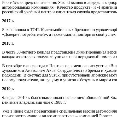
Российское представительство Suzuki вышло в лидеры в корпо
автомобильных номинациях «Качество продукта» и «Гарантийн
российский учебный центр и клиентская служба представитель
2017 г.
Suzuki вошла в ТОП-10 автомобильных брендов по удовлетвор
«Доверие потребителей», а также смогла повторить свой успех
2018 г.
В честь 30-летнего юбилея представлена лимитированная верс
каждая из которых получила уникальный порядковый номер и ос
В сентябре того же года в Центре современного искусства «Ви
художником Анатолием Akue. Сотрудничество бренда и художни
подходами. В скетчах для Suzuki присутствовали японские мо
новому покупателю, живущему в унисон с безумным миром со
2019 г.
Февраль 2019 г. был ознаменован появлением обновлённой Suz
ценимые владельцами ещё с 1988 г.
Уже в июне была презентована специальная версия автомобиля
производству аудио и видео аппаратуры – компанией Pioneer.