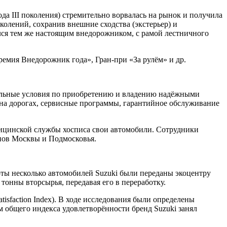
ода III поколения) стремительно ворвалась на рынок и получила
олений, сохранив внешние сходства (экстерьер) и
лся тем же настоящим внедорожником, с рамой лестничного
ремия Внедорожник года», Гран-при «За рулём» и др.
льные условия по приобретению и владению надёжными
на дорогах, сервисные программы, гарантийное обслуживание
дицинской службы хосписа свои автомобили. Сотрудники
онов Москвы и Подмосковья.
ты несколько автомобилей Suzuki были переданы экоцентру
тонны вторсырья, передавая его в переработку.
isfaction Index). В ходе исследования были определены
 общего индекса удовлетворённости бренд Suzuki занял