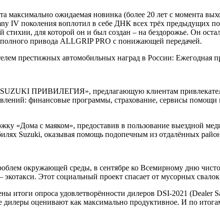
 Эта максимально ожидаемая новинка (более 20 лет с момента вых
mny IV поколения воплотил в себе ДНК всех трёх предыдущих пок
стихии, для которой он и был создан – на бездорожье. Он оста
ой полного привода ALLGRIP PRO с понижающей передачей.
ателем престижных автомобильных наград в России: Ежегодная п
сти «SUZUKI ПРИВИЛЕГИЯ», предлагающую клиентам привлекате
авлений: финансовые программы, страхование, сервисы помощи 
ржку «Дома с маяком», предоставив в пользование выездной ме
обилях Suzuki, оказывая помощь подопечным из отдалённых рай
роблем окружающей среды, в сентябре ко Всемирному дню чисто
 экотакси. Этот социальный проект спасает от мусорных свалок 
ы итоги опроса удовлетворённости дилеров DSI-2021 (Dealer Sat
 дилеры оценивают как максимально продуктивное. И по итогам