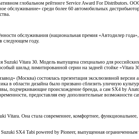
ративном глобальном рейтинге Service Award For Distributors
ое обслуживание» среди более 60 автомобильных дистрибьютор
ства.
ённости обслуживания (национальная премия «Автодилер года»
 в следующем году.
ия Suzuki Vitara 30. Модель выпущена специально для российски
обый шильд лимитированной серии на задней стойке «Vitara 30:
нзавод» (Москва) состоялась презентация эксклюзивной версии а
ка в области дизайна было призвано сблизить уличную культур
тивы, подчеркивающие происхождение бренда, а сам SX4 by Anat
временности, предоставляя ему дополнительные возможности с
uki Vitara. Она стала современнее, комфортнее, функциональнее
 Suzuki SX4 Tabi powered by Pioneer, выпущенная ограниченным