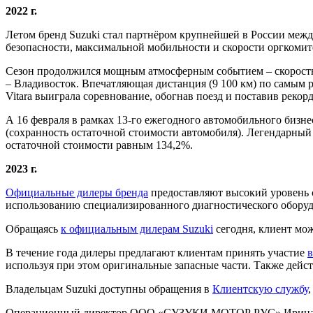
2022 г.
Летом бренд Suzuki стал партнёром крупнейшей в России межд
безопасности, максимальной мобильности и скорости оргкоми
Сезон продолжился мощным атмосферным событием – скоростн
– Владивосток. Впечатляющая дистанция (9 100 км) по самым 
Vitara выиграла соревнование, обогнав поезд и поставив рекорд
А 16 февраля в рамках 13-го ежегодного автомобильного бизн
(сохранность остаточной стоимости автомобиля). Легендарный б
остаточной стоимости равным 134,2%.
2023 г.
Официальные дилеры бренда
предоставляют высокий уровень 
использованию специализированного диагностического оборуд
Обращаясь
к официальным дилерам Suzuki
сегодня, клиент мо
В течение года дилеры предлагают клиентам принять участие
в
используя при этом оригинальные запасные части. Также дейс
Владельцам Suzuki доступны обращения в
Клиентскую службу
Операционный директор ООО «СУЗУКИ МОТОР РУС» Ирина 