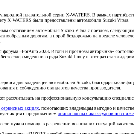
ународной плавательной серии X-WATERS. В рамках партнёрства
тету X-WATERS были предоставлены автомобили Suzuki Vitara.
ым состязанием автомобиля Suzuki Vitara с поездом, следую
разнообразным дорогам, а порой бездорожью на пределе человеч
.
ес-форума «ForAuto 2023. Итоги и прогнозы авторынка» состоял
естселлер модельного ряда Suzuki Jimny в этот раз стал лидеро
сервиса для владельцев автомобилей Suzuki, благодаря квалиф
ования и соблюдению стандартов качества производителя.
жет рассчитывать на профессиональную консультацию специалист
 сервисных акциях
, помогающих владельцам выгодно и качестве
твует акция с предложением
оригинальных аксессуаров по сниж
, если нужна помощь в разрешении возникших ситуаций касатель
Зеленцова:
«SUZUKI в любой стране мира работает на клиент