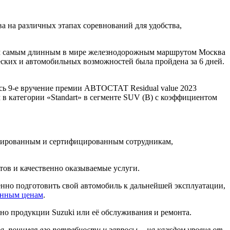
 на различных этапах соревнований для удобства,
щим самым длинным в мире железнодорожным маршрутом Москва
еских и автомобильных возможностей была пройдена за 6 дней.
ось 9-е вручение премии АВТОСТАТ Residual value 2023
м в категории «Standart» в сегменте SUV (B) с коэффициентом
ицированным и сертифицированным сотрудникам,
ов и качественно оказываемые услуги.
нно подготовить свой автомобиль к дальнейшей эксплуатации,
енным ценам
.
но продукции Suzuki или её обслуживания и ремонта.
а, понимая его потребности и запросы… на каждом уровне от