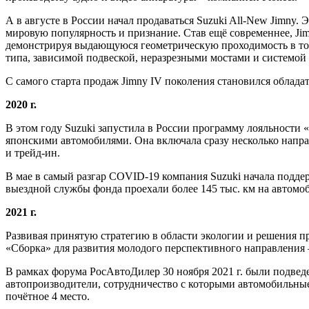
А в августе в России начал продаваться Suzuki All-New Jimny.
мировую популярность и признание. Став ещё современнее, Ji
демонстрируя выдающуюся геометрическую проходимость в той 
типа, зависимой подвеской, неразрезными мостами и систем
С самого старта продаж Jimny IV поколения становился облад
2020 г.
В этом году Suzuki запустила в России программу лояльно
японскими автомобилями. Она включала сразу несколько напр
и трейд-ин.
В мае в самый разгар COVID-19 компания Suzuki начала подде
выездной службы фонда проехали более 145 тыс. км на автом
2021 г.
Развивая принятую стратегию в области экологии и решения п
«Сборка» для развития молодого перспективного направления –
В рамках форума РосАвтоДилер 30 ноября 2021 г. были подведен
автопроизводители, сотрудничество с которыми автомобильные
почётное 4 место.