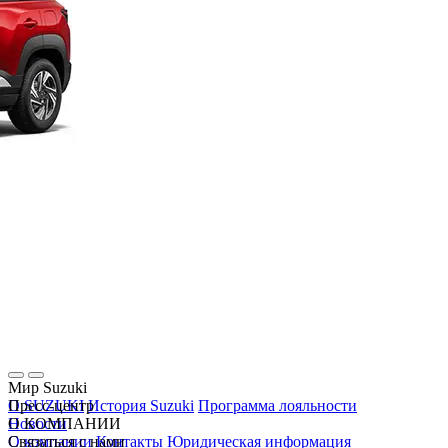
Мир Suzuki
О SUZUKI
Пресс-центр
История Suzuki
Программа лояльности
Новости
О КОМПАНИИ
О компании
Связаться с нами
Контакты
Юридическая информация