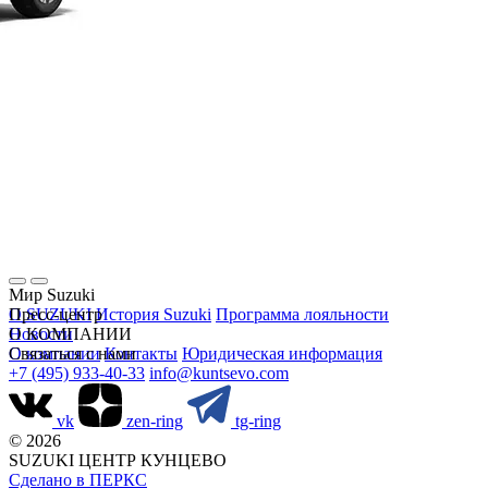
Мир Suzuki
О SUZUKI
Пресс-центр
История Suzuki
Программа лояльности
Новости
О КОМПАНИИ
О компании
Связаться с нами
Контакты
Юридическая информация
+7 (495) 933-40-33
info@kuntsevo.com
vk
zen-ring
tg-ring
© 2026
SUZUKI ЦЕНТР КУНЦЕВО
Сделано в ПЕРКС