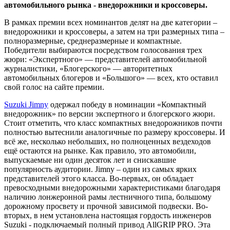
автомобильного рынка - внедорожники и кроссоверы.
В рамках премии всех номинантов делят на две категории –
внедорожники и кроссоверы, а затем на три размерных типа –
полноразмерные, среднеразмерные и компактные.
Победители выбираются посредством голосования трех
жюри: «Экспертного» — представителей автомобильной
журналистики, «Блогерского» — авторитетных
автомобильных блогеров и «Большого» — всех, кто оставил
свой голос на сайте премии.
Suzuki Jimny
одержал победу в номинации «Компактный
внедорожник» по версии экспертного и блогерского жюри.
Стоит отметить, что класс компактных внедорожников почти
полностью вытеснили аналогичные по размеру кроссоверы. И
всё же, несколько небольших, но полноценных вездеходов
ещё остаются на рынке. Как правило, это автомобили,
выпускаемые ни один десяток лет и снискавшие
популярность аудитории. Jimny – один из самых ярких
представителей этого класса. Во-первых, он обладает
превосходными внедорожными характеристиками благодаря
наличию лонжеронной рамы лестничного типа, большому
дорожному просвету и прочной зависимой подвески. Во-
вторых, в нем установлена настоящая гордость инженеров
Suzuki - подключаемый полный привод AllGRIP PRO. Эта