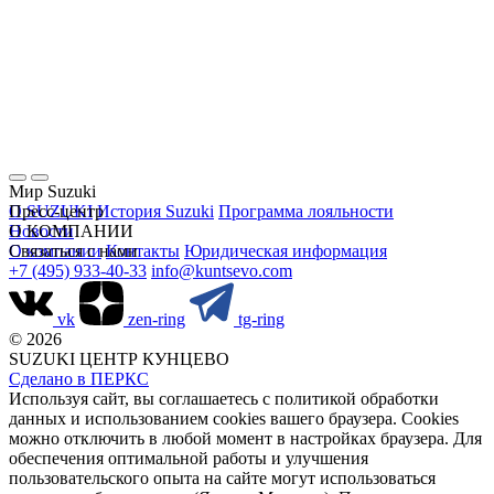
Мир Suzuki
О SUZUKI
Пресс-центр
История Suzuki
Программа лояльности
Новости
О КОМПАНИИ
О компании
Связаться с нами
Контакты
Юридическая информация
+7 (495) 933-40-33
info@kuntsevo.com
vk
zen-ring
tg-ring
© 2026
SUZUKI ЦЕНТР КУНЦЕВО
Сделано в ПЕРКС
Используя сайт, вы соглашаетесь с политикой обработки
данных и использованием cookies вашего браузера. Cookies
можно отключить в любой момент в настройках браузера. Для
обеспечения оптимальной работы и улучшения
пользовательского опыта на сайте могут использоваться