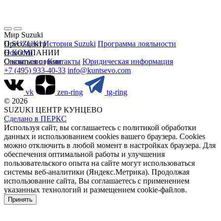
Мир Suzuki
О SUZUKI
Пресс-центр
История Suzuki
Программа лояльности
Новости
О КОМПАНИИ
О компании
Связаться с нами
Контакты
Юридическая информация
+7 (495) 933-40-33
info@kuntsevo.com
vk
zen-ring
tg-ring
© 2026
SUZUKI ЦЕНТР КУНЦЕВО
Сделано в ПЕРКС
Используя сайт, вы соглашаетесь с политикой обработки
данных и использованием cookies вашего браузера. Cookies
можно отключить в любой момент в настройках браузера. Для
обеспечения оптимальной работы и улучшения
пользовательского опыта на сайте могут использоваться
системы веб-аналитики (Яндекс.Метрика). Продолжая
использование сайта, Вы соглашаетесь с применением
указанных технологий и размещением cookie-файлов.
Принять