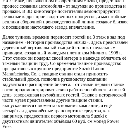
На 2 этаже, посвящённом изобретениям Suzuki, представлен
процесс создания автомобиля - от задумки до производства и
продажи. В 3D-кинотеатре посетителям демонстрируются
реальные кадры производственных процессов, а масштабные
реплики сборочной производственной линии создают близкое
к посещению настоящего завода впечатление.
Далее туннель времени переносит гостей на 3 этаж в зал под
названием «История производства Suzuki». Здесь представлен
деревянный вертикальный ткацкий станок с педальным
приводом, созданный молодым плотником Мичио в 1908 г.
Этот станок он подарил своей матери в надежде облегчить её
тяжёлый ткацкий труд. Со временем ткацкое производство
превратилось в крупное предприятие Suzuki Loom
Manufacturing Co, а ткацкие станки стали приносить
стабильный доход, позволив руководству компании
задуматься о расширении бизнеса. Тот самый первый станок
готов продемонстрировать свою работоспособность и по сей
день, завораживая изумлённых гостей. Также в исторической
части музея представлены другие ткацкие станки,
выпускавшиеся с момента основания компании, а ещё
четырёх- и двухколёсные транспортные средства, как
например, предвестник первого мотоцикла Suzuki с
двухтактным двигателем объёмом 60 куб. см мопед Power
Free.