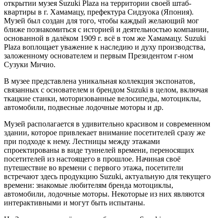
открытии музея Suzuki Plaza на территории своей штаб-
квартиры в г. Хамамацу, префектура Сидзуока (Япония).
Музей был создан для того, чтобы каждый желающий мог
ближе познакомиться с историей и деятельностью компании,
основанной в далёком 1909 г. всё в том же Хамамацу. Suzuki
Plaza воплощает уважение к наследию и духу производства,
заложенному основателем и первым Президентом г-ном
Сузуки Мичио.
В музее представлена уникальная коллекция экспонатов,
связанных с основателем и брендом Suzuki в целом, включая
ткацкие станки, моторизованные велосипеды, мотоциклы,
автомобили, подвесные лодочные моторы и др.
Музей располагается в удивительно красивом и современном
здании, которое привлекает внимание посетителей сразу же
при подходе к нему. Лестницы между этажами
спроектированы в виде туннелей времени, переносящих
посетителей из настоящего в прошлое. Начиная своё
путешествие во времени с первого этажа, посетители
встречают здесь продукцию Suzuki, актуальную для текущего
времени: знакомые любителям бренда мотоциклы,
автомобили, лодочные моторы. Некоторые из них являются
интерактивными и могут быть испытаны.