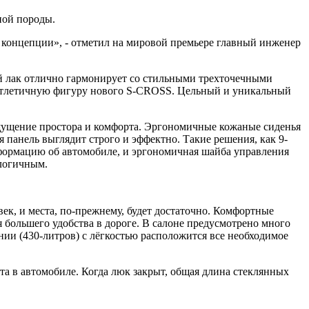
ной породы.
концепции», - отметил на мировой премьере главный инженер
ый лак отлично гармонирует со стильными трехточечными
т атлетичную фигуру нового S-CROSS. Цельный и уникальный
щущение простора и комфорта. Эргономичные кожаные сиденья
панель выглядит строго и эффектно. Такие решения, как 9-
ормацию об автомобиле, и эргономичная шайба управления
логичным.
ек, и места, по-прежнему, будет достаточно. Комфортные
я большего удобства в дороге. В салоне предусмотрено много
нии (430-литров) с лёгкостью расположится все необходимое
а в автомобиле. Когда люк закрыт, общая длина стеклянных