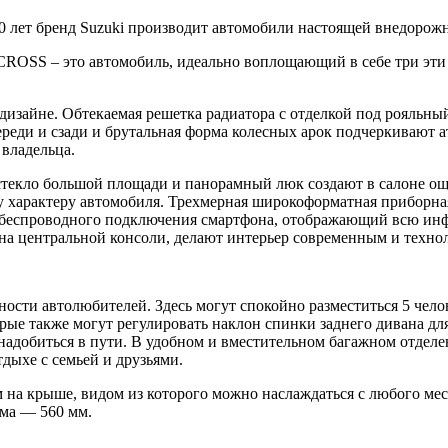
50 лет бренд Suzuki производит автомобили настоящей внедорож
OSS – это автомобиль, идеально воплощающий в себе три эти 
дизайне. Обтекаемая решетка радиатора с отделкой под рояльн
ереди и сзади и брутальная форма колесных арок подчеркиваю
 владельца.
стекло большой площади и панорамный люк создают в салоне о
 характеру автомобиля. Трехмерная широкоформатная приборная 
беспроводного подключения смартфона, отображающий всю инф
а центральной консоли, делают интерьер современным и техно
сти автолюбителей. Здесь могут спокойно разместиться 5 челов
орые также могут регулировать наклон спинки заднего дивана дл
надобиться в пути. В удобном и вместительном багажном отделе
дыхе с семьей и друзьями.
а крыше, видом из которого можно наслаждаться с любого мест
ема — 560 мм.