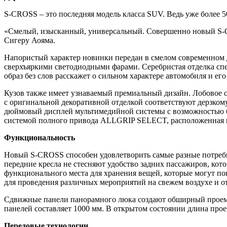
S-CROSS – это последняя модель класса SUV. Ведь уже более 
«Смелый, изысканный, универсальный. Совершенно новый S-CR
Сигеру Аояма.
Напористый характер новинки передан в смелом современном 
сверхъяркими светодиодными фарами. Серебристая отделка сп
образ без слов расскажет о сильном характере автомобиля и его
Кузов также имеет узнаваемый премиальный дизайн. Лобовое 
с оригинальной декоративной отделкой соответствуют дерзкому
дюймовый дисплей мультимедийной системы с возможностью 
системой полного привода ALLGRIP SELECT, расположенная н
Функциональность
Новый S-CROSS способен удовлетворить самые разные потребно
передние кресла не стесняют удобство задних пассажиров, кот
функционального места для хранения вещей, которые могут по
для проведения различных мероприятий на свежем воздухе и от
Сдвижные панели панорамного люка создают обширный проем н
панелей составляет 1000 мм. В открытом состоянии длина про
Передовые технологии