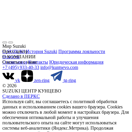
Мир Suzuki
О SUZUKI
Пресс-центр
История Suzuki
Программа лояльности
Новости
О КОМПАНИИ
О компании
Связаться с нами
Контакты
Юридическая информация
+7 (495) 933-40-33
info@kuntsevo.com
vk
zen-ring
tg-ring
© 2026
SUZUKI ЦЕНТР КУНЦЕВО
Сделано в ПЕРКС
Используя сайт, вы соглашаетесь с политикой обработки
данных и использованием cookies вашего браузера. Cookies
можно отключить в любой момент в настройках браузера. Для
обеспечения оптимальной работы и улучшения
пользовательского опыта на сайте могут использоваться
системы веб-аналитики (Яндекс.Метрика). Продолжая