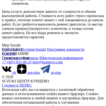
элементов.
Цена услуги диагностики зависит от сложности и объема
выполненной работы. Стоимость всех работ строго прописана
в прайсе, поэтому клиент может с ней ознакомиться до начала
работ. Если требуется выполнить ремонт двигателя, то мастер
сначала проконсультируется с клиентом, и только потом
начнет работу. На все виды ремонта и запчасти
предоставляется гарантия.
Мир Suzuki
О SUZUKI
Пресс-центр
История Suzuki
Программа лояльности
Новости
О КОМПАНИИ
О компании
Связаться с нами
Контакты
Юридическая информация
+7 (495) 933-40-33
info@kuntsevo.com
vk
zen-ring
tg-ring
© 2026
SUZUKI ЦЕНТР КУНЦЕВО
Сделано в ПЕРКС
Используя сайт, вы соглашаетесь с политикой обработки
данных и использованием cookies вашего браузера. Cookies
можно отключить в любой момент в настройках браузера. Для
обеспечения оптимальной работы и улучшения