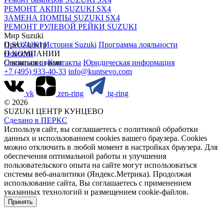
РЕМОНТ АКПП SUZUKI SX4
ЗАМЕНА ПОМПЫ SUZUKI SX4
РЕМОНТ РУЛЕВОЙ РЕЙКИ SUZUKI
Мир Suzuki
О SUZUKI
Пресс-центр
История Suzuki
Программа лояльности
Новости
О КОМПАНИИ
О компании
Связаться с нами
Контакты
Юридическая информация
+7 (495) 933-40-33
info@kuntsevo.com
vk
zen-ring
tg-ring
© 2026
SUZUKI ЦЕНТР КУНЦЕВО
Сделано в ПЕРКС
Используя сайт, вы соглашаетесь с политикой обработки
данных и использованием cookies вашего браузера. Cookies
можно отключить в любой момент в настройках браузера. Для
обеспечения оптимальной работы и улучшения
пользовательского опыта на сайте могут использоваться
системы веб-аналитики (Яндекс.Метрика). Продолжая
использование сайта, Вы соглашаетесь с применением
указанных технологий и размещением cookie-файлов.
Принять