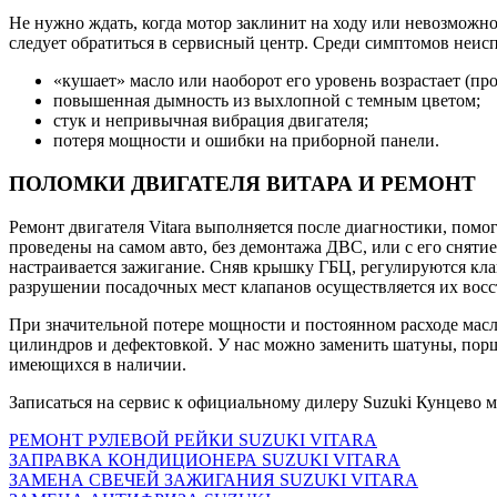
Не нужно ждать, когда мотор заклинит на ходу или невозможн
следует обратиться в сервисный центр. Среди симптомов неис
«кушает» масло или наоборот его уровень возрастает (пр
повышенная дымность из выхлопной с темным цветом;
стук и непривычная вибрация двигателя;
потеря мощности и ошибки на приборной панели.
ПОЛОМКИ ДВИГАТЕЛЯ ВИТАРА И РЕМОНТ
Ремонт двигателя Vitara выполняется после диагностики, пом
проведены на самом авто, без демонтажа ДВС, или с его снятие
настраивается зажигание. Сняв крышку ГБЦ, регулируются клап
разрушении посадочных мест клапанов осуществляется их восс
При значительной потере мощности и постоянном расходе масла
цилиндров и дефектовкой. У нас можно заменить шатуны, порш
имеющихся в наличии.
Записаться на сервис к официальному дилеру Suzuki Кунцево 
РЕМОНТ РУЛЕВОЙ РЕЙКИ SUZUKI VITARA
ЗАПРАВКА КОНДИЦИОНЕРА SUZUKI VITARA
ЗАМЕНА СВЕЧЕЙ ЗАЖИГАНИЯ SUZUKI VITARA