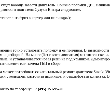
о будет вообще завести двигатель. Обычно поломки ДВС начинают
правности двигателя Сузуки Витара следующие:
отекает антифриз в картер или цилиндры);
огающей точно установить поломку и ее причины. В зависимост
м и разборкой. На месте (без снятия двигателя) меняются: свечи
ана, и устанавливается новая резинка под крышкой. Демонтиров
тановление или замена ГБЦ в сборе.
 может потребоваться капитальный ремонт двигателя Suzuki Vit
ни с кольцами, расточить цилиндры и отшлифовать коленвал. В
можно по телефону:
+7 (495) 151-95-20