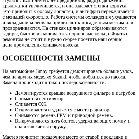
“гулять”. Если ничего не предпринять, радиус движения
крыльчатки увеличивается, и она задевает стенки корпуса.
Это приводит к облому лопастей, и антифриз перекачивается
с меньшей скоростью. Работа системы охлаждения ухудшается
и вкладыши коленвала прилипают к посадочным местам или
проворачиваются. На стенках цилиндров образовываются
задиры, быстро изнашиваются поршневые кольца. Ждать с
ремонтом не стоит и нужно скорее посетить наш сервис —
цена промедления слишком высока.
ОСОБЕННОСТИ ЗАМЕНЫ
На автомобиле Jimny требуется демонтировать больше узлов,
чем на других моделях Suzuki, чтобы добраться до насоса.
Замена происходит в такой последовательности:
Демонтируется крышка воздушного фильтра и патрубок.
Снимается вентилятор.
Сливается ОЖ.
Откручивается и удаляется с места радиатор.
Снимаются ремень ГРМ и приводной ремень.
Выкручиваются пять болтов, удерживающих помпу, и
она извлекается наружу.
Мастер почистит посадочное место от старой прокладки и