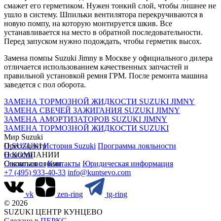
смажет его герметиком. Нужен тонкий слой, чтобы лишнее не
ушло в систему. Шпильки вентилятора перекручиваются в
новую помпу, на которую монтируется шкив. Все
устанавливается на место в обратной последовательности.
Перед запуском нужно подождать, чтобы герметик высох.
Замена помпы Suzuki Jimny в Москве у официального дилера
отличается использованием качественных запчастей и
правильной установкой ремня ГРМ. После ремонта машина
заведется с пол оборота.
ЗАМЕНА ТОРМОЗНОЙ ЖИДКОСТИ SUZUKI JIMNY
ЗАМЕНА СВЕЧЕЙ ЗАЖИГАНИЯ SUZUKI JIMNY
ЗАМЕНА АМОРТИЗАТОРОВ SUZUKI JIMNY
ЗАМЕНА ТОРМОЗНОЙ ЖИДКОСТИ SUZUKI
Мир Suzuki
О SUZUKI
Пресс-центр
История Suzuki
Программа лояльности
Новости
О КОМПАНИИ
О компании
Связаться с нами
Контакты
Юридическая информация
+7 (495) 933-40-33
info@kuntsevo.com
vk
zen-ring
tg-ring
© 2026
SUZUKI ЦЕНТР КУНЦЕВО
Сделано в ПЕРКС