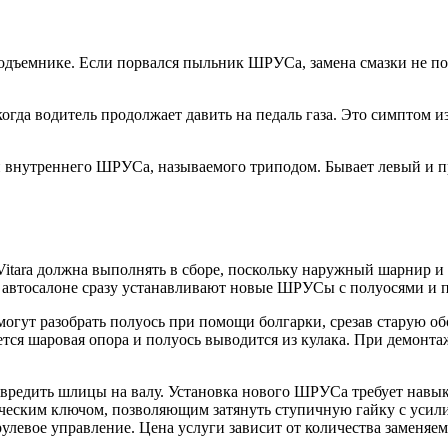
одъемнике. Если порвался пыльник ШРУСа, замена смазки не пом
огда водитель продолжает давить на педаль газа. Это симпто
и внутреннего ШРУСа, называемого триподом. Бывает левый и п
itara должна выполнять в сборе, поскольку наружный шарнир и 
ем автосалоне сразу устанавливают новые ШРУСы с полуосями и
смогут разобрать полуось при помощи болгарки, срезав старую о
ется шаровая опора и полуось выводится из кулака. При демонта
овредить шлицы на валу. Установка нового ШРУСа требует навыка
ическим ключом, позволяющим затянуть ступичную гайку с усил
 рулевое управление. Цена услуги зависит от количества заменя