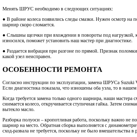
Менять ШРУС необходимо в следующих ситуациях:
● В районе колеса появились следы смазки. Нужен осмотр на п
шарнир скоро сломается.
● Слышны щелчки при вхождении в повороты под нагрузкой, к
износился, поможет установить наш мастер при диагностике.
● Раздается вибрация при разгоне по прямой. Признак поломк
какой узел неисправен.
ОСОБЕННОСТИ РЕМОНТА
Согласно инструкции по эксплуатации, замена ШРУСа Suzuki V
Если диагностика показала, что изношены оба узла, то в наш
Когда требуется замена только одного шарнира, наши мастера 
снимается колесо, откручивается ступичная гайка. Затем снима
вытекло масло.
Разборка полуоси – кропотливая работа, поскольку важно не п
шарнир на место. Обратная сборка выполняется с динамометр
сход-развала не требуется, поскольку не было вмешательства в