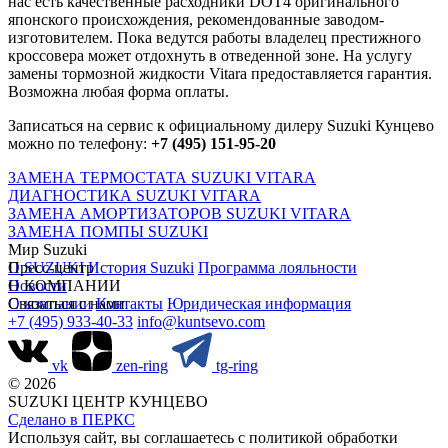
нас есть качественные расходники DOT4 оригинального
японского происхождения, рекомендованные заводом-
изготовителем. Пока ведутся работы владелец престижного
кроссовера может отдохнуть в отведенной зоне. На услугу
замены тормозной жидкости Vitara предоставляется гарантия.
Возможна любая форма оплаты.
Записаться на сервис к официальному дилеру Suzuki Кунцево
можно по телефону:
+7 (495) 151-95-20
ЗАМЕНА ТЕРМОСТАТА SUZUKI VITARA
ДИАГНОСТИКА SUZUKI VITARA
ЗАМЕНА АМОРТИЗАТОРОВ SUZUKI VITARA
ЗАМЕНА ПОМПЫ SUZUKI
Мир Suzuki
О SUZUKI
Пресс-центр
История Suzuki
Программа лояльности
Новости
О КОМПАНИИ
О компании
Связаться с нами
Контакты
Юридическая информация
+7 (495) 933-40-33
info@kuntsevo.com
vk
zen-ring
tg-ring
© 2026
SUZUKI ЦЕНТР КУНЦЕВО
Сделано в ПЕРКС
Используя сайт, вы соглашаетесь с политикой обработки