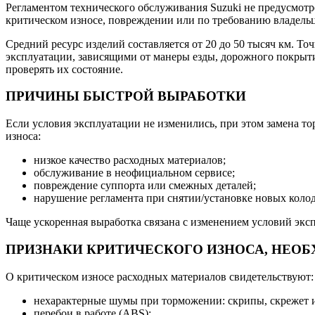
Регламентом технического обслуживания Suzuki не предусмотр
критическом износе, повреждении или по требованию владельц
Средний ресурс изделий составляется от 20 до 50 тысяч км. 
эксплуатации, зависящими от манеры езды, дорожного покрыти
проверять их состояние.
ПРИЧИНЫ БЫСТРОЙ ВЫРАБОТКИ
Если условия эксплуатации не изменились, при этом замена то
износа:
низкое качество расходных материалов;
обслуживание в неофициальном сервисе;
повреждение суппорта или смежных деталей;
нарушение регламента при снятии/установке новых колод
Чаще ускоренная выработка связана с изменением условий эксп
ПРИЗНАКИ КРИТИЧЕСКОГО ИЗНОСА, НЕО
О критическом износе расходных материалов свидетельствуют:
нехарактерные шумы при торможении: скрипы, скрежет и
перебои в работе (ABS);