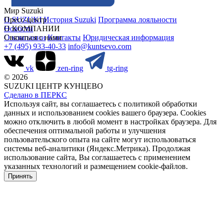
Мир Suzuki
О SUZUKI
Пресс-центр
История Suzuki
Программа лояльности
Новости
О КОМПАНИИ
О компании
Связаться с нами
Контакты
Юридическая информация
+7 (495) 933-40-33
info@kuntsevo.com
vk
zen-ring
tg-ring
© 2026
SUZUKI ЦЕНТР КУНЦЕВО
Сделано в ПЕРКС
Используя сайт, вы соглашаетесь с политикой обработки
данных и использованием cookies вашего браузера. Cookies
можно отключить в любой момент в настройках браузера. Для
обеспечения оптимальной работы и улучшения
пользовательского опыта на сайте могут использоваться
системы веб-аналитики (Яндекс.Метрика). Продолжая
использование сайта, Вы соглашаетесь с применением
указанных технологий и размещением cookie-файлов.
Принять