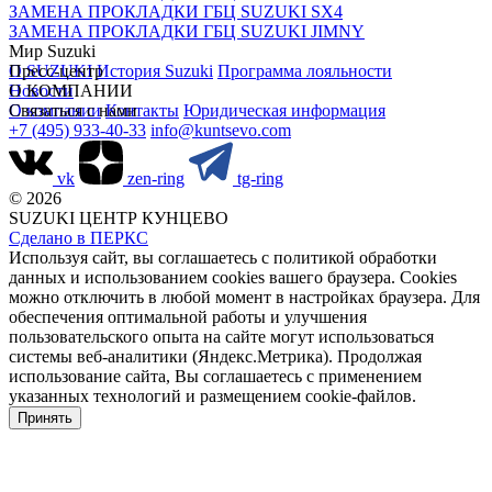
ЗАМЕНА ПРОКЛАДКИ ГБЦ SUZUKI SX4
ЗАМЕНА ПРОКЛАДКИ ГБЦ SUZUKI JIMNY
Мир Suzuki
О SUZUKI
Пресс-центр
История Suzuki
Программа лояльности
Новости
О КОМПАНИИ
О компании
Связаться с нами
Контакты
Юридическая информация
+7 (495) 933-40-33
info@kuntsevo.com
vk
zen-ring
tg-ring
© 2026
SUZUKI ЦЕНТР КУНЦЕВО
Сделано в ПЕРКС
Используя сайт, вы соглашаетесь с политикой обработки
данных и использованием cookies вашего браузера. Cookies
можно отключить в любой момент в настройках браузера. Для
обеспечения оптимальной работы и улучшения
пользовательского опыта на сайте могут использоваться
системы веб-аналитики (Яндекс.Метрика). Продолжая
использование сайта, Вы соглашаетесь с применением
указанных технологий и размещением cookie-файлов.
Принять