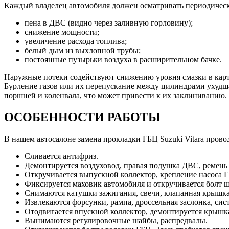
Каждый владелец автомобиля должен осматривать периодически
пена в ДВС (видно через заливную горловину);
снижение мощности;
увеличение расхода топлива;
белый дым из выхлопной трубы;
постоянные пузырьки воздуха в расширительном бачке.
Наружные потеки содействуют снижению уровня смазки в карте
Бурление газов или их перепускание между цилиндрами ухудшае
поршней и коленвала, что может привести к их заклиниванию.
ОСОБЕННОСТИ РАБОТЫ
В нашем автосалоне замена прокладки ГБЦ Suzuki Vitara прово
Сливается антифриз.
Демонтируется воздуховод, правая подушка ДВС, ремень
Откручивается выпускной коллектор, крепление насоса 
Фиксируется маховик автомобиля и откручивается болт ш
Снимаются катушки зажигания, свечи, клапанная крышка
Извлекаются форсунки, рампа, дроссельная заслонка, сис
Отодвигается впускной коллектор, демонтируется крышка
Вынимаются регулировочные шайбы, распредвалы.