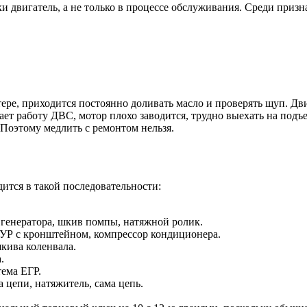
 двигатель, а не только в процессе обслуживания. Среди приз
ре, приходится постоянно доливать масло и проверять щуп. Дви
т работу ДВС, мотор плохо заводится, трудно выехать на подъем
 Поэтому медлить с ремонтом нельзя.
дится в такой последовательности:
 генератора, шкив помпы, натяжной ролик.
ГУР с кронштейном, компрессор кондиционера.
кива коленвала.
.
тема ЕГР.
 цепи, натяжитель, сама цепь.