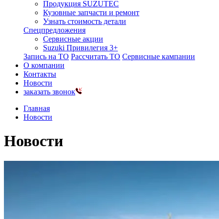
Продукция SUZUTEC
Кузовные запчасти и ремонт
Узнать стоимость детали
Спецпредложения
Сервисные акции
Suzuki Привилегия 3+
Запись на ТО
Рассчитать ТО
Сервисные кампании
О компании
Контакты
Новости
заказать звонок
Главная
Новости
Новости