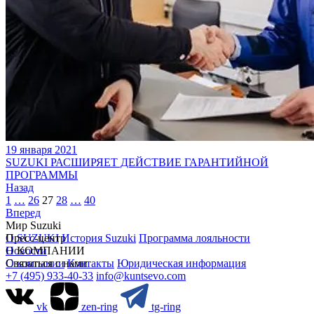
19 января 2021
SUZUKI РАСШИРЯЕТ ДЕЙСТВИЕ ГАРАНТИЙНОЙ
ПРОГРАММЫ
Назад
1
…
26
27
28
…
40
Вперед
Мир Suzuki
О SUZUKI
Пресс-центр
История Suzuki
Программа лояльности
Новости
О КОМПАНИИ
О компании
Связаться с нами
Контакты
Юридическая информация
+7 (495) 933-40-33
info@kuntsevo.com
vk
zen-ring
tg-ring